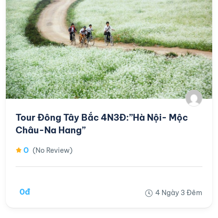
Tour Đông Tây Bắc 4N3Đ:”Hà Nội- Mộc
Châu-Na Hang”
0
(No Review)
0đ
4 Ngày 3 Đêm