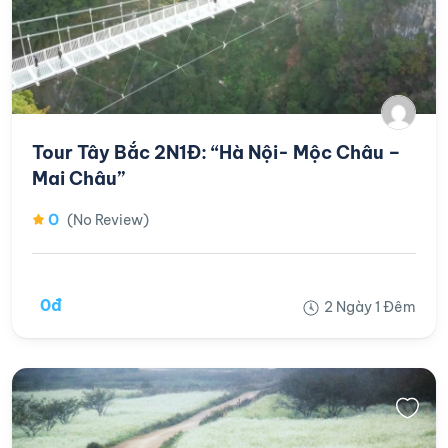
Tour Tây Bắc 2N1Đ: “Hà Nội- Mộc Châu –
Mai Châu”
0
(No Review)
0đ
2 Ngày 1 Đêm