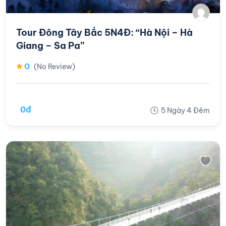
Tour Đông Tây Bắc 5N4Đ: “Hà Nội – Hà
Giang – Sa Pa”
0
(No Review)
0đ
5 Ngày 4 Đêm