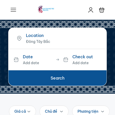
Location
Date
Check out
Add date
Add date
Search
Giá cả
Chủ đề
Phương tiện