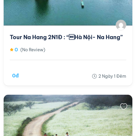
Tour Na Hang 2N1Đ : “Hà Nội- Na Hang”
0
(No Review)
0đ
2 Ngày 1 Đêm