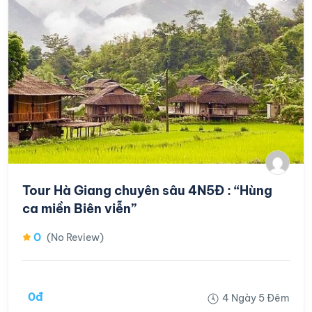
Tour Hà Giang chuyên sâu 4N5Đ : “Hùng
ca miền Biên viễn”
0
(No Review)
0đ
4 Ngày 5 Đêm