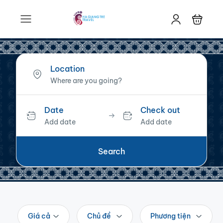
Location
Date
Check out
Add date
Add date
Search
Giá cả
Chủ đề
Phương tiện