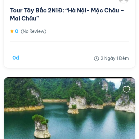
Tour Tây Bắc 2N1Đ: “Hà Nội- Mộc Châu –
Mai Châu”
0
(No Review)
0đ
2 Ngày 1 Đêm