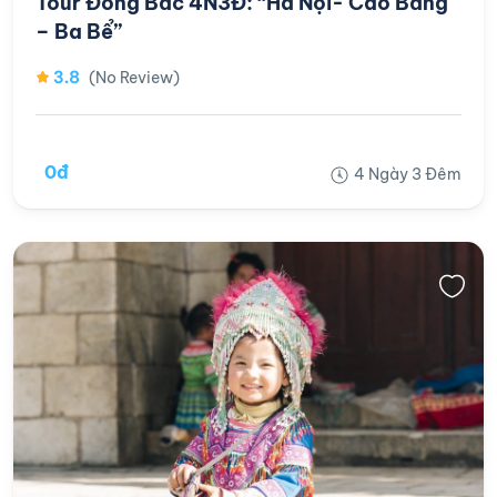
Tour Đông Bắc 4N3Đ: “Hà Nội- Cao Bằng
– Ba Bể”
3.8
(No Review)
0đ
4 Ngày 3 Đêm