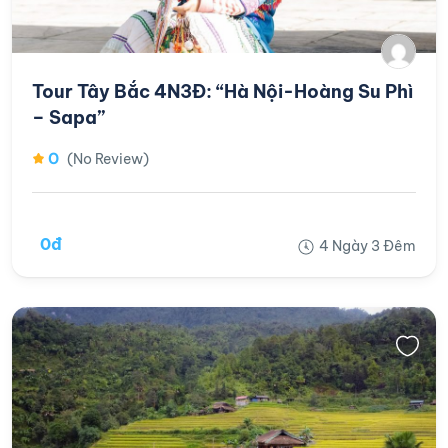
Tour Tây Bắc 4N3Đ: “Hà Nội-Hoàng Su Phì
– Sapa”
0
(No Review)
0đ
4 Ngày 3 Đêm