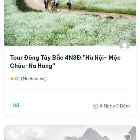
Tour Đông Tây Bắc 4N3Đ:”Hà Nội- Mộc
Châu-Na Hang”
0
(No Review)
0đ
4 Ngày 3 Đêm