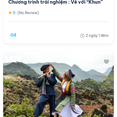
Chương trình trải nghiệm : Về với “Khun”
0
(No Review)
0đ
2 ngày 1 đêm