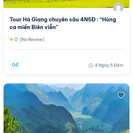
Tour Hà Giang chuyên sâu 4N5Đ : “Hùng
ca miền Biên viễn”
0
(No Review)
0đ
4 Ngày 5 Đêm