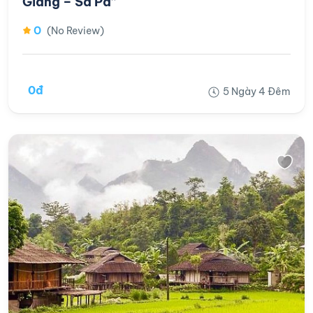
Giang – Sa Pa”
0
(No Review)
0đ
5 Ngày 4 Đêm