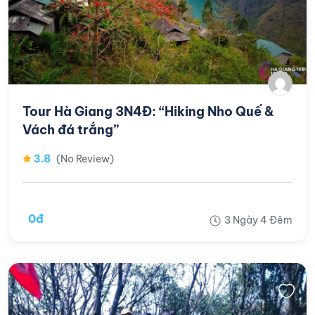
Tour Hà Giang 3N4Đ: “Hiking Nho Quế &
Vách đá trắng”
3.8
(No Review)
0đ
3 Ngày 4 Đêm