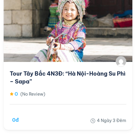
Tour Tây Bắc 4N3Đ: “Hà Nội-Hoàng Su Phì
– Sapa”
0
(No Review)
0đ
4 Ngày 3 Đêm