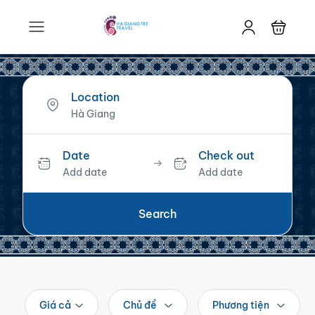
Location
Date
Check out
Add date
Add date
Search
Giá cả
Chủ đề
Phương tiện