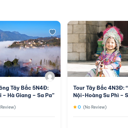
ông Tây Bắc 5N4Đ:
Tour Tây Bắc 4N3Đ: 
i – Hà Giang – Sa Pa”
Nội-Hoàng Su Phì – 
0
 Review)
(No Review)