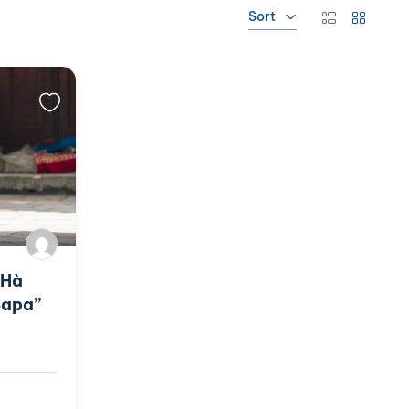
Sort
“Hà
Sapa”