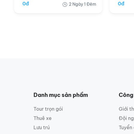
0đ
0đ
2 Ngày 1 Đêm
Danh mục sản phẩm
Công
Tour trọn gói
Giới t
Thuê xe
Đội ng
Lưu trú
Tuyển