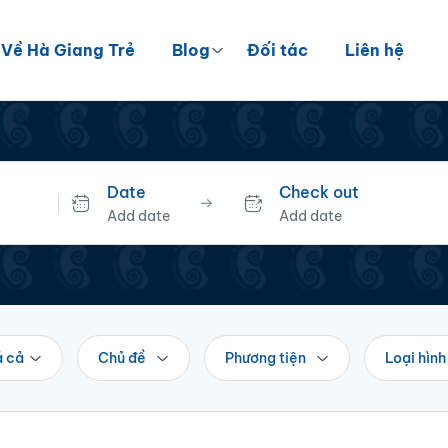
Về Hà Giang Trẻ
Blog
Đối tác
Liên hệ
Date
Check out
Add date
Add date
á cả
Chủ đề
Phương tiện
Loại hình