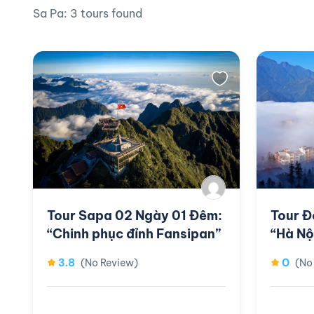
Sa Pa: 3 tours found
Tour Sapa 02 Ngày 01 Đêm:
Tour Đ
“Chinh phục đỉnh Fansipan”
“Hà Nộ
3.8
0
(No Review)
(No