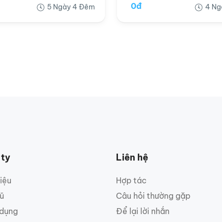
0đ
5 Ngày 4 Đêm
4 Ng
 ty
Liên hệ
hiệu
Hợp tác
ũ
Câu hỏi thường gặp
 dụng
Để lại lời nhắn