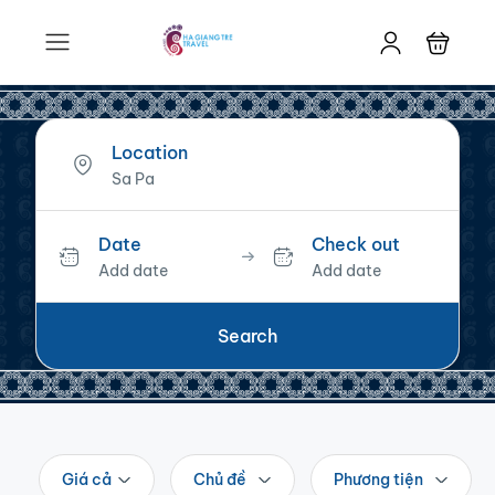
Location
Date
Check out
Add date
Add date
Search
Giá cả
Chủ đề
Phương tiện