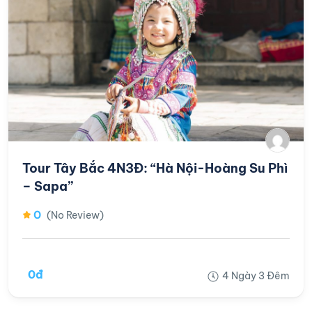
Tour Tây Bắc 4N3Đ: “Hà Nội-Hoàng Su Phì
– Sapa”
0
(No Review)
0đ
4 Ngày 3 Đêm