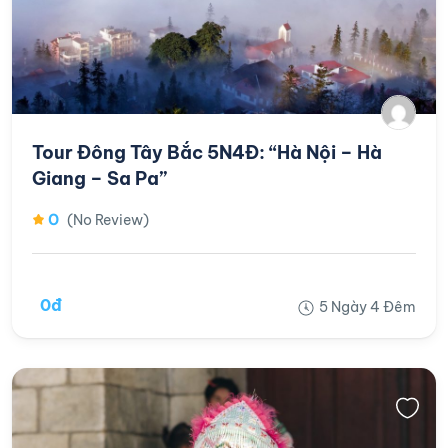
Tour Đông Tây Bắc 5N4Đ: “Hà Nội – Hà
Giang – Sa Pa”
0
(No Review)
0đ
5 Ngày 4 Đêm