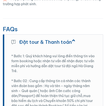
vùng đất “phên dậu đất nước” và quá trình
trường hợp phát sinh.
xây dựng cột cờ cũng như quá trình gìn giữ
từng tấc đất vùng biên giới của bà con các
dân tộc thiểu số miền Cực Bắc.
FAQs
Tối: Dùng bữa tối và nghỉ đêm tại Đồng Văn
Đặt tour & Thanh toán
* Bước 1: Quý khách hàng vui lòng điền thông tin vào
form booking hoặc nhận tư vấn để nhận được tư vấn
miễn phí và hướng dẫn dặt tour từ đội ngũ Hà Giang
Trẻ.
* Bước 02 : Cung cấp thông tin cá nhân các thành
viên đoàn bao gồm : Họ và tên – ngày tháng năm
sinh – Quê quán ( hoặc ảnh Căn cước công
dân/Passport) để hoàn thiện thủ tục giữ chỗ,mua
bảo hiểm du lịch và Chuyển khoản 50% chi phí tour
đặt cọc để hoàn thành Booking ( Số tiền còn lại