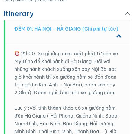
Chợ phiên Đồng Văn, Mèo Vạc.
người Hà Giang. Xuyên suốt thời gian tham gia tour,
Itinerary
quý khách sẽ được trải nghiệm hoạt động văn nghệ
dân gian lồng ghép trong hành trình.
ĐÊM 01: HÀ NỘI – HÀ GIANG (Chi phí tự túc)
21h00: Xe giường nằm xuất phát từ bến xe
Mỹ Đình để khởi hành đi Hà Giang. Đối với
những hành khách xuống sân bay Nội Bài sát
giờ khởi hành thì xe giường nằm sẽ đón đoàn
tại ngã ba Kim Anh – Nội Bài ( cách sân bay
2,3km). Đoàn nghỉ đêm trên xe giường nằm.
Lưu ý :Với tỉnh thành khác có xe giường nằm
đến Hà Giang ( Hải Phòng, Quảng Ninh, Sapa,
Nam Định, Bắc Ninh, Bắc Giang, Hải Dương,
Ninh Bình, Thái Bình, Vinh, Thanh Hoá … ) Giờ