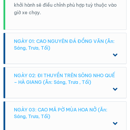
khởi hành sẽ điều chỉnh phù hợp tuỳ thuộc vào
giờ xe chạy.
NGÀY 01: CAO NGUYÊN ĐÁ ĐỒNG VĂN (Ăn:
Sáng, Trưa, Tối)
04h00: Đoàn đến Thành phố Hà Giang là
điểm ghép đoàn và bắt đầu của hành trình
NGÀY 02: ĐI THUYỀN TRÊN SÔNG NHO QUẾ
– HÀ GIANG (Ăn: Sáng, Trưa , Tối)
tour . Hướng dẫn viên đón đoàn, bố trí phòng
nghỉ tạm (phòng khép kín) cho đoàn nghỉ ngơi
và vệ sinh cá nhân buổi sáng, chuẩn bị cho
Sáng: Quý khách dùng bữa sáng với món
hành trình tham quan các điểm du lịch tại Hà
Bánh Cuốn ĐỢI nổi tiếng ở Đồng Văn, sau đó
NGÀY 03: CAO MÃ PỜ MÙA HOA NỞ (Ăn:
Giang.
Sáng, Trưa, Tối)
bắt đầu cho hành trình khám phá những điểm
đến còn lại trên Cao Nguyên Đá Đồng Văn.
06h30: Xe du lịch và hướng dẫn viên đón