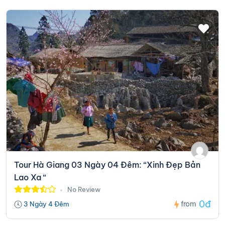
Tour Hà Giang 03 Ngày 04 Đêm: “Xinh Đẹp Bản
Lao Xa “
No Review
0đ
from
3 Ngày 4 Đêm