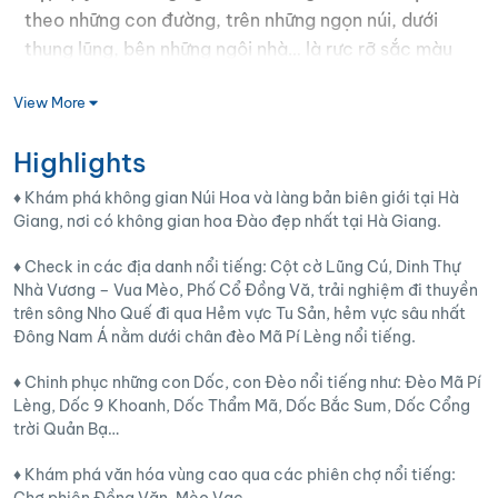
theo những con đường, trên những ngọn núi, dưới
thung lũng, bên những ngôi nhà… là rực rỡ sắc màu
của các loại hoa. Màu đỏ của hoa gạo, màu hồng
View More
của hoa đào; màu trắng của hoa mơ hoa mận; màu
vàng của hoa cải, hoa cúc; màu… nổi bật trên nền
Highlights
xám của đá, màu xanh của lá cây.
♦️ Khám phá không gian Núi Hoa và làng bản biên giới tại Hà
Người Hà Giang trồng đào ở khắp mọi nơi, từ ngoài
Giang, nơi có không gian hoa Đào đẹp nhất tại Hà Giang.
ngõ, đầu bản đến cuối vườn… ở đâu cũng xuất hiện
♦️ Check in các địa danh nổi tiếng: Cột cờ Lũng Cú, Dinh Thự
cành đào trong tầm mắt bà con dân bản. Bởi thế
Nhà Vương – Vua Mèo, Phố Cổ Đồng Vă, trải nghiệm đi thuyền
mỗi khi xuân về, hoa Đào bung nở thắm cả đất trời
trên sông Nho Quế đi qua Hẻm vực Tu Sản, hẻm vực sâu nhất
khiến mọi người đều háo hức hân hoan.
Đông Nam Á nằm dưới chân đèo Mã Pí Lèng nổi tiếng.
Hành trình mùa Xuân 2023 mang tên “Xuân về trên
♦️ Chinh phục những con Dốc, con Đèo nổi tiếng như: Đèo Mã Pí
Bản Làng” Hà Giang Trẻ sẽ đưa du khách đến với
Lèng, Dốc 9 Khoanh, Dốc Thẩm Mã, Dốc Bắc Sum, Dốc Cổng
trời Quản Bạ…
những hành trình trải nghiệm đậm chất văn hóa các
dân tộc vùng cao như: Mông, Hoa, Lô Lô, Dao …
♦️ Khám phá văn hóa vùng cao qua các phiên chợ nổi tiếng:
trong không gian sinh hoạt văn hóa cộng đồng của