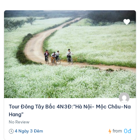
thanh toán theo số lượng khách hàng tham gia tour thực tế
tôi đang hạn chế sử dụng túi nilon và rác thải nhựa trên hành
với giá tour thay đổi tương ứng với số lượng đoàn.
trình Tour. Quý khách vui lòng không xả rác bừa bãi và hạn
- Những lý do bất khả kháng như thiên tai, dịch bệnh, hai bên
chế xử dụng vật dụng có hại cho môi trường.
tạo điều kiện bảo lưu tiền cọc và hoãn tour sang thời điểm
thích hợp hơn.
Tour Đông Tây Bắc 4N3Đ:”Hà Nội- Mộc Châu-Na
Hang”
No Review
0đ
from
4 Ngày 3 Đêm