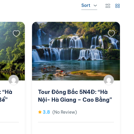
Sort
: “Hà
Tour Đông Bắc 5N4Đ: “Hà
Bể”
Nội- Hà Giang – Cao Bằng”
3.8
(No Review)