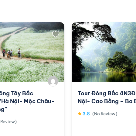
ông Tây Bắc
Tour Đông Bắc 4N3Đ
”Hà Nội- Mộc Châu-
Nội- Cao Bằng – Ba 
ng”
3.8
(No Review)
 Review)