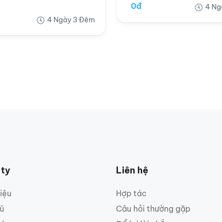
0đ
4 Ng
4 Ngày 3 Đêm
 ty
Liên hệ
hiệu
Hợp tác
ũ
Câu hỏi thường gặp