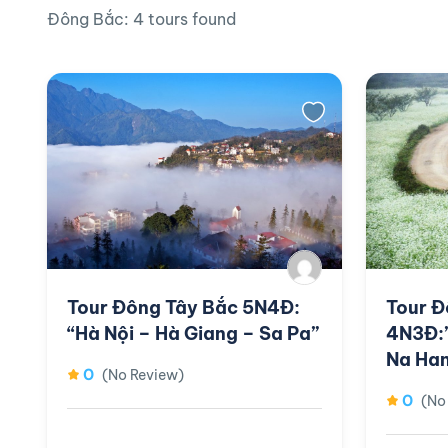
Đông Bắc: 4 tours found
Tour Đông Tây Bắc 5N4Đ:
Tour Đ
“Hà Nội – Hà Giang – Sa Pa”
4N3Đ:
Na Ha
0
(No Review)
0
(No