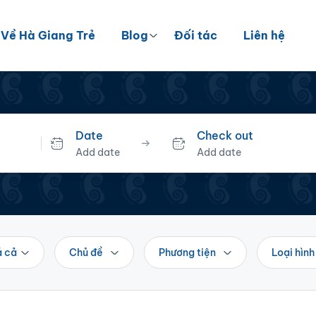
Về Hà Giang Trẻ
Blog
Đối tác
Liên hệ
Date
Check out
Add date
Add date
á cả
Chủ đề
Phương tiện
Loại hình