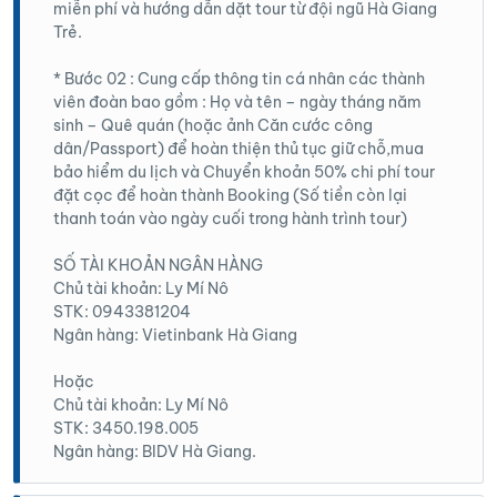
miễn phí và hướng dẫn dặt tour từ đội ngũ Hà Giang
♦️ Di chuyển về Cao Mã Pờ, đoàn dừng nghỉ,
Trẻ.
ngắm cảnh tại một số điểm đẹp trên đường
* Bước 02 : Cung cấp thông tin cá nhân các thành
Nghĩa Thuận - Tùng Vài - Cao Mã Pờ. Đến Núi
viên đoàn bao gồm : Họ và tên – ngày tháng năm
Hoa đoàn nhận phòng nghỉ ngơi. Tận hưởng khí
sinh – Quê quán (hoặc ảnh Căn cước công
hậu và cảnh sắc tại Núi Hoa.
dân/Passport) để hoàn thiện thủ tục giữ chỗ,mua
bảo hiểm du lịch và Chuyển khoản 50% chi phí tour
đặt cọc để hoàn thành Booking (Số tiền còn lại
thanh toán vào ngày cuối trong hành trình tour)
SỐ TÀI KHOẢN NGÂN HÀNG
Chủ tài khoản: Ly Mí Nô
STK: 0943381204
Ngân hàng: Vietinbank Hà Giang
Hoặc
Chủ tài khoản: Ly Mí Nô
STK: 3450.198.005
Ngân hàng: BIDV Hà Giang.