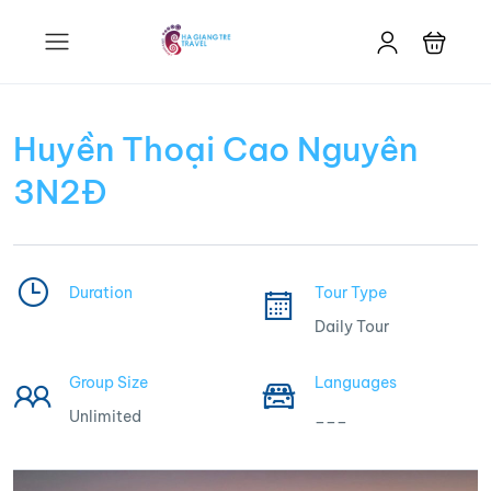
Huyền Thoại Cao Nguyên
3N2Đ
Duration
Tour Type
Daily Tour
Group Size
Languages
Unlimited
___