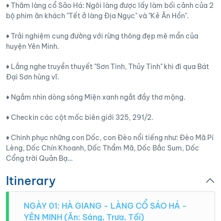
♦️ Thăm làng cổ Sảo Há: Ngôi làng được lấy làm bối cảnh của 2
bộ phim ăn khách "Tết ở làng Địa Ngục" và "Kẻ Ăn Hồn".
♦️ Trải nghiệm cung đường với rừng thông đẹp mê mẩn của
huyện Yên Minh.
♦️ Lắng nghe truyền thuyết "Sơn Tinh, Thủy Tinh" khi đi qua Bát
Đại Sơn hùng vĩ.
♦️ Ngắm nhìn dòng sông Miện xanh ngắt đầy thơ mộng.
♦️ Checkin các cột mốc biên giới 325, 291/2.
♦️ Chinh phục những con Dốc, con Đèo nổi tiếng như: Đèo Mã Pí
Lèng, Dốc Chín Khoanh, Dốc Thẩm Mã, Dốc Bắc Sum, Dốc
Cổng trời Quản Bạ…
Itinerary
NGÀY 01: HÀ GIANG - LÀNG CỔ SÁO HÁ -
YÊN MINH (Ăn: Sáng, Trưa, Tối)