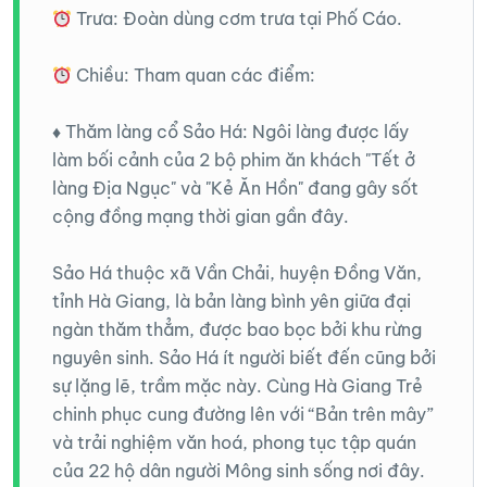
Trưa: Đoàn dùng cơm trưa tại Phố Cáo.
Chiều: Tham quan các điểm:
♦️ Thăm làng cổ Sảo Há: Ngôi làng được lấy
làm bối cảnh của 2 bộ phim ăn khách "Tết ở
làng Địa Ngục" và "Kẻ Ăn Hồn" đang gây sốt
cộng đồng mạng thời gian gần đây.
Sảo Há thuộc xã Vần Chải, huyện Đồng Văn,
tỉnh Hà Giang, là bản làng bình yên giữa đại
ngàn thăm thẳm, được bao bọc bởi khu rừng
nguyên sinh. Sảo Há ít người biết đến cũng bởi
sự lặng lẽ, trầm mặc này. Cùng Hà Giang Trẻ
chinh phục cung đường lên với “Bản trên mây”
và trải nghiệm văn hoá, phong tục tập quán
của 22 hộ dân người Mông sinh sống nơi đây.