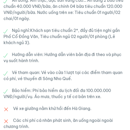
Ăn uống: Ẩm thực, đặc sản vùng cao… Ăn sáng 2 bữa tiêu
tới vô tận.
chuẩn 40.000 VNĐ/bữa, ăn chính 04 bữa tiêu chuẩn 120.000
♦️ Làng bản Núi Hoa: Không gian tại Các làng
VNĐ/người/bữa. Nước uống trên xe: Tiêu chuẩn 01 người/02
bản biên giới tại Cao Mã Pờ, là một xã vùng
Đoàn dừng chân checkin những đồi thông đẹp
chai/01 ngày.
biên giới Cao Mã Pờ là nơi chung sống của các
nhất, những đoạn đường cua mềm mại nhất,
đồng bào dân tộc, trong đó nổi bật và đặc
Ngủ nghỉ:Khách sạn tiêu chuẩn 2*, đầy đủ tiện nghi gần
cũng như cảm nhận, khí hậu và cảnh sắc buổi
Phố Cổ Đồng Văn, Tiêu chuẩn ngủ 02 người/01 phòng (Lẻ
trưng là đồng bào người Hán với kiến trúc nhà
sáng nơi đây.
khách ngủ 3).
trình tường ngói âm dương truyền thống, nhà
nhà đều trồng đào, lê, mận.. Vào mỗi dịp xuân
Hướng dẫn viên: Hướng dẫn viên bản địa đi theo và phục
♦️ Bát Đại Sơn hùng vỹ: Thử một lần dừng chân
về những bản làng biên giới tràn ngập sắc
vụ suốt hành trình.
ở xã Bát Đại Sơn, huyện Quản Bạ, du khách sẽ
màu, mùa hè là những vườn trĩu quả.
thêm mê mẩn cảnh đẹp Hà Giang và tự hào về
Vé tham quan: Vé vào cửa 1 lượt tại các điểm tham quan
có phí, vé thuyền đi Sông Nho Quế.
non nước Việt Nam với bức tranh sơn thủy hữu
tình, nhìn góc nào cũng đẹp. Bát Đại Sơn gắn
Bảo hiểm: Phí bảo hiểm du lịch đối đa 100.000.000
liền với câu chuyện Sơn Tinh – Thủy Tinh dời
VNĐ/người/vụ. Áo mưa, thuốc y tế cơ bản trên xe.
non lấp biển mà chúng ta từng được học thời
Vé xe giường nằm khứ hồi đến Hà Giang.
thơ ấu. Hiện tại, ở xã còn 8 ngọn núi lớn tương
truyền do Sơn Tinh tạo ra trong hành trình
Các chi phí cá nhân phát sinh, ăn uống ngoài ngoài
chiến đấu với Thủy Tinh. Vì thế tên gọi Bát Đại
chương trình.