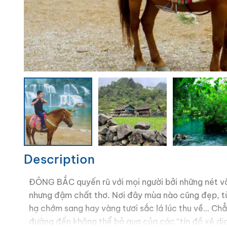
Description
ĐÔNG BẮC quyến rũ với mọi người bởi những nét vă
nhưng đậm chất thơ. Nơi đây mùa nào cũng đẹp, từ 
hạ chớm sang hay vàng tươi sắc lá lúc thu về… Ch
đường đến không thể bỏ qua của các “tín đồ xê dị