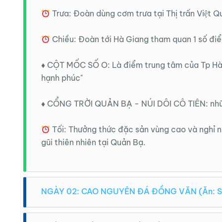
Trưa: Đoàn dùng cơm trưa tại Thị trấn Việt 
Chiều: Đoàn tới Hà Giang tham quan 1 số điể
♦️ CỘT MỐC SỐ O: Là điểm trung tâm của Tp Hà
hạnh phúc"
♦️ CỔNG TRỜI QUẢN BẠ - NÚI DÔI CÔ TIÊN: nhữn
Tối: Thưởng thức đặc sản vùng cao và nghỉ
gũi thiên nhiên tại Quản Bạ.
NGÀY 02: CAO NGUYÊN ĐÁ ĐỒNG VĂN (Ăn: Sáng
Sáng: Đoàn dùng bữa sáng, làm thủ tục trả 