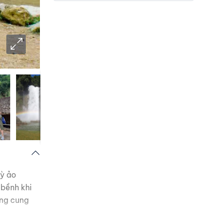
kỳ ảo
 bềnh khi
ững cung