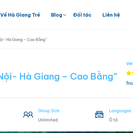
Về Hà Giang Trẻ
Blog
Đối tác
Liên hệ
ội- Hà Giang – Cao Bằng”
Ve
Nội- Hà Giang – Cao Bằng”
fr
Group Size
Languages
Unlimited
Ô tô