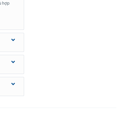
ù hợp
h Căn cước
nh trình
ày trước khi
hanh toán
 có những
h hợp hơn.
h Tour. Quý