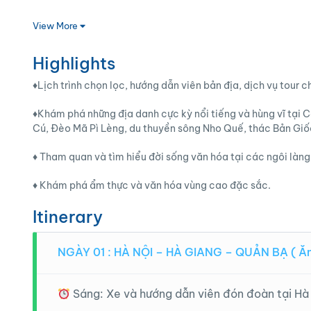
View More
Highlights
♦️Lịch trình chọn lọc, hướng dẫn viên bản địa, dịch vụ tour c
♦️Khám phá những địa danh cực kỳ nổi tiếng và hùng vĩ tạ
Cú, Đèo Mã Pì Lèng, du thuyền sông Nho Quế, thác Bản Giốc
♦️ Tham quan và tìm hiểu đời sống văn hóa tại các ngôi làn
♦️ Khám phá ẩm thực và văn hóa vùng cao đặc sắc.
Itinerary
NGÀY 01 : HÀ NỘI – HÀ GIANG – QUẢN BẠ ( Ăn:
Sáng: Xe và hướng dẫn viên đón đoàn tại Hà 