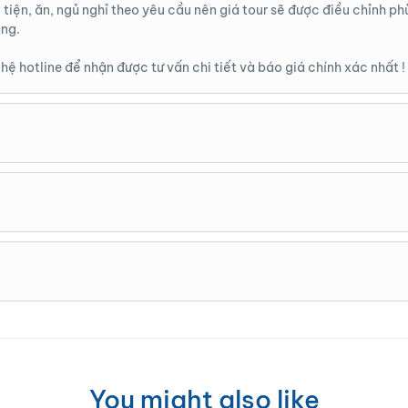
g tiện, ăn, ngủ nghỉ theo yêu cầu nên giá tour sẽ được điều chỉnh ph
àng.
 hệ hotline để nhận được tư vấn chi tiết và báo giá chính xác nhất !
n bao gồm : Họ và tên – ngày tháng năm sinh – Quê quán ( hoặc ản
ảo hiểm du lịch
 thành Booking ( Số tiền còn lại thanh toán vào ngày cuối trong hà
30% tổng giá trị tiền tour.
 giá trị tiền tour
 giá trị tiền tour
iá trị tiền tour
 và 1 vài lưu ý cho hành trình Tour sẽ được gửi và gọi nhắc từ 03 ng
hì 2 bên sẽ cùng làm việc và đi đến thống nhất chung thực hiện t
r thay đổi tương ứng với số lượng đoàn.
ặc thay đổi thì phía quý khách vui lòng báo trước cho công ty để
bên tạo điều kiện bảo lưu tiền cọc và hoãn tour sang thời điểm thíc
ôi đang hạn chế sử dụng túi nilon và rác thải nhựa trên hành trìn
You might also like
t dụng có hại cho môi trường.