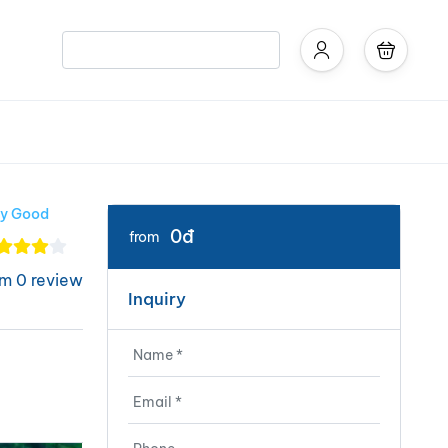
ry Good
0đ
from
om 0 review
Inquiry