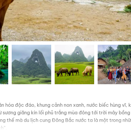
n hóa độc đáo, khung cảnh non xanh, nước biếc hùng vĩ, 
sương giăng kín lối phủ trắng mùa đông tới trời mây bồng
ẳng thế mà du lịch cung Đông Bắc nước ta là một trong nh
ch”.