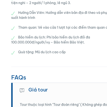
xây dựng cột cờ cũng như quá trình gìn giữ từng
19h00: Đoàn về đến Hà Nội, kết thúc lịch trì
tiện nghi – 2 người/ 1 phòng, lẻ ngủ 3.
Đông nam Á, thác nước lớn thứ 4 Thế giới trong
Trưa : Dùng bữa trưa tại Mèo Vạc.
Cực Bắc.
trong top 10 thác nước kỳ vĩ nhất thế giới.
Hướng Dẫn Viên: Hướng dẫn viên bản địa đi theo và phụ
suốt hành trình
Chiều: Đoàn khởi hành đi Cao Bằng.
Tối: Dùng bữa tối tại nhà hàng với món Lẩu 
♦️ ĐỘNG NGƯỜM NGAO: Động Ngườm Ngao theo t
đêm tại Đồng Văn.
Tham quan: Vé vào cửa 1 lượt tại các điểm tham quan c
Động Ngườm Ngao cách thác Bản Giốc 3 km với 
♦️ ĐÈO KHAU CỐC CHÀ – con đèo với 15 tầng uô
thiên đình” với những cột đá trông như cột chốn
đến điểm checkin đèo.
Bảo hiểm du lịch: Phí bảo hiểm du lịch đối đa
núi nhũ lấp lánh ánh vàng, ánh bạc.
100.000.000đ/người/vụ – Bảo hiểm Bảo Việt.
Tối : Đoàn dùng bữa tối và nghỉ đêm tại Pác 
Quà tặng: Mũ du lịch cao cấp
Tối: Nghỉ đêm và dùng bữa tối tại Bản Giốc
FAQs
Giá tour
Tour thuộc loại hình "Tour đoàn riêng" ( Không ghép đo