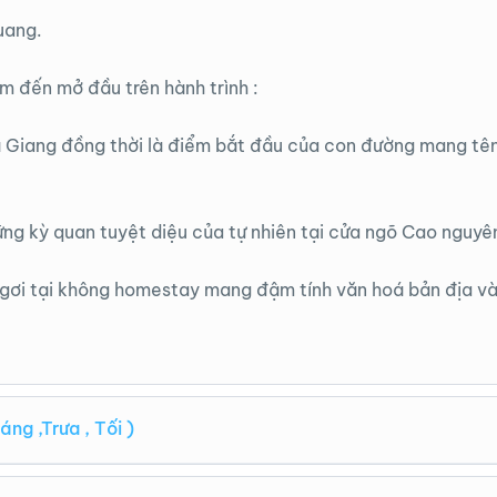
Quang.
m đến mở đầu trên hành trình :
 Giang đồng thời là điểm bắt đầu của con đường mang tên
g kỳ quan tuyệt diệu của tự nhiên tại cửa ngõ Cao nguyê
 ngơi tại không homestay mang đậm tính văn hoá bản địa v
 ,Trưa , Tối )
phòng và khởi hành đi cao nguyên đá Đồng Văn.