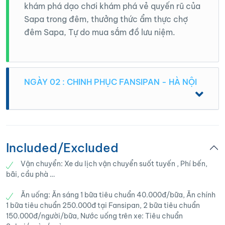
khám phá dạo chơi khám phá vẻ quyến rũ của
Sapa trong đêm, thưởng thức ẩm thực chợ
đêm Sapa, Tự do mua sắm đồ lưu niệm.
NGÀY 02 : CHINH PHỤC FANSIPAN - HÀ NỘI
Sáng: Quý khách ăn sáng tại khách sạn và
tiếp tục hành trình tham quan:
Included/Excluded
♦️ Chinh phục nóc nhà Đông Dương. Xe và
Vận chuyển: Xe du lịch vận chuyển suốt tuyến , Phí bến,
hướng dẫn viên đưa Quý khách đến chân núi
bãi, cầu phà …
Mường Hoa để làm thủ tục đi cáp treo. Cáp
treo Sapa được khánh thành 02/02/2016 xác
Ăn uống: Ăn sáng 1 bữa tiêu chuẩn 40.000đ/bữa, Ăn chính
1 bữa tiêu chuẩn 250.000đ tại Fansipan, 2 bữa tiêu chuẩn
nhận 2 kỷ lục Guiness cho cáp treo Fansipan
150.000đ/người/bữa, Nước uống trên xe: Tiêu chuẩn
Sa Pa là Cáp treo ba dây có độ chênh giữa ga