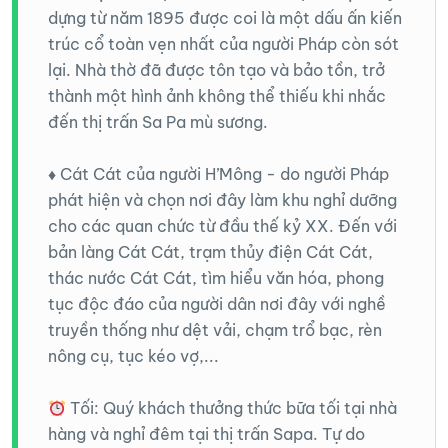
dựng từ năm 1895 được coi là một dấu ấn kiến
trúc cổ toàn vẹn nhất của người Pháp còn sót
lại. Nhà thờ đã được tôn tạo và bảo tồn, trở
thành một hình ảnh không thể thiếu khi nhắc
đến thị trấn Sa Pa mù sương.
♦️ Cát Cát của người H’Mông - do người Pháp
phát hiện và chọn nơi đây làm khu nghỉ dưỡng
cho các quan chức từ đầu thế kỷ XX. Đến với
bản làng Cát Cát, trạm thủy điện Cát Cát,
thác nước Cát Cát, tìm hiểu văn hóa, phong
tục độc đáo của người dân nơi đây với nghề
truyền thống như dệt vải, chạm trổ bạc, rèn
nông cụ, tục kéo vợ,...
Tối: Quý khách thưởng thức bữa tối tại nhà
hàng và nghỉ đêm tại thị trấn Sapa. Tự do