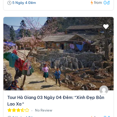
0đ
from
5 Ngày 4 Đêm
Tour Hà Giang 03 Ngày 04 Đêm: “Xinh Đẹp Bản
Lao Xa “
No Review