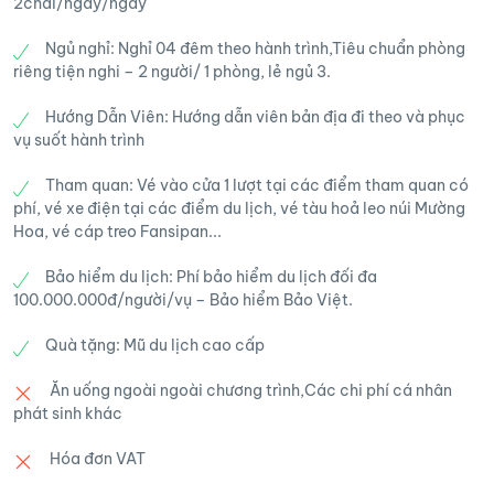
2chai/ngày/ngày
đi và ga đến lớn nhất thế giới (1.410m) và Cáp
treo ba dây dài nhất thế giới (6.292,5m).
Ngủ nghỉ: Nghỉ 04 đêm theo hành trình,Tiêu chuẩn phòng
riêng tiện nghi – 2 người/ 1 phòng, lẻ ngủ 3.
Trưa: Đoàn dùng buffet tại nhà hàng
Hướng Dẫn Viên: Hướng dẫn viên bản địa đi theo và phục
Fansipan
vụ suốt hành trình
Tham quan: Vé vào cửa 1 lượt tại các điểm tham quan có
Chiều: Đoàn về Hà Nội, trên đường về:
phí, vé xe điện tại các điểm du lịch, vé tàu hoả leo núi Mường
Hoa, vé cáp treo Fansipan...
♦️ Checkin Cửa khẩu Quốc Tế Lào Cai - Hà
Khẩu là một trong ba cửa khẩu quốc tế có vị
Bảo hiểm du lịch: Phí bảo hiểm du lịch đối đa
100.000.000đ/người/vụ – Bảo hiểm Bảo Việt.
trí quan trọng trong giao lưu kinh tế thương
mại qua biên giới đất liền giữa hai nước Cộng
Quà tặng: Mũ du lịch cao cấp
hòa Xã hội Chủ nghĩa Việt Nam và Cộng hòa
Ăn uống ngoài ngoài chương trình,Các chi phí cá nhân
Nhân dân Trung Hoa.
phát sinh khác
18h00: Đoàn có mặt tại Hà Nội, kết thúc
Hóa đơn VAT
lịch trình 5N4Đ. Hẹn gặp lại quý khách !