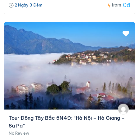
0đ
from
2 Ngày 3 Đêm
Tour Đông Tây Bắc 5N4Đ: “Hà Nội – Hà Giang –
Sa Pa”
No Review