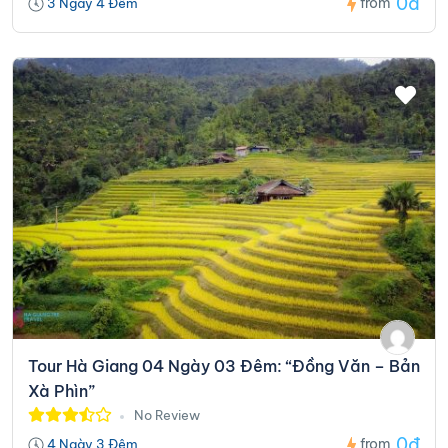
0đ
from
3 Ngày 4 Đêm
Tour Hà Giang 04 Ngày 03 Đêm: “Đồng Văn – Bản
Xà Phìn”
No Review
0đ
from
4 Ngày 3 Đêm