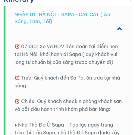
NGÀY 01 : HÀ NỘI - SAPA -CÁT CÁT ( Ặn:
Sáng, Trưa, Tối)
07h30: Xe và HDV đón đoàn tại điểm hẹn
tại Hà Nội, khởi hành đi Sapa ( quý khách vui
lòng tự chuẩn bị bữa sáng trước chuyến đi)
Trưa: Quý khách đến Sa Pa, ăn trưa tại nhà
hàng.
Chiều: Quý khách checkin phòng khách sạn
và bắt đầu hành trình khám phá bản làng:
♦️ Nhà Thờ Đá Ở Sapa - Tọa lạc ngay trung
tâm thị trấn Sapa, nhà thờ Đá Sapa được xây