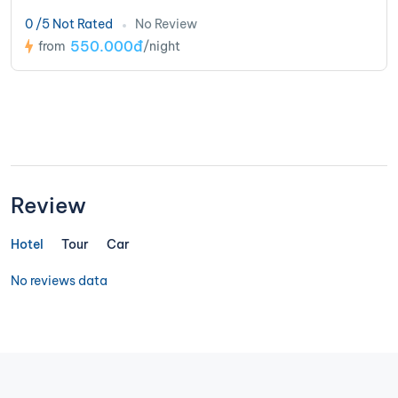
0 /5 Not Rated
No Review
550.000đ
from
/night
Review
Hotel
Tour
Car
No reviews data