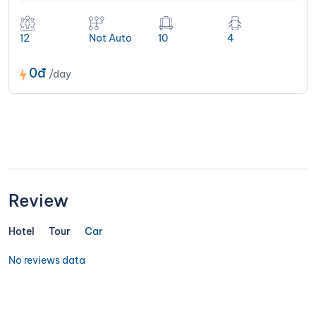
12
Not Auto
10
4
0đ
/day
Review
Hotel
Tour
Car
No reviews data