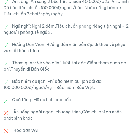
Quốc Toản huyện Trà Lĩnh, với vẻ đẹp thiên
Ăn uống: Ăn sáng 2 bữa tiêu chuẩn 40.000đ/bữa, Ăn chính
nước kỳ vĩ nhất thế giới.Kỳ quan Thác Bản
05 bữa tiêu chuẩn 150.000đ/người/bữa, Nước uống trên xe:
nhiên hùng vỹ, hoang sơ, mới được phát hiện
Giốc – 1 trong 4 thác nước hùng vĩ nhất thế
Tiêu chuẩn 2chai/ngày/ngày
nhưng đã thu hút rất nhiều du khách tham
giới
quan, khám phá. Tìm hiểu văn hóa dân tộc Tày
Ngủ nghỉ: Nghỉ 2 đêm,Tiêu chuẩn phòng riêng tiện nghi – 2
– Nùng ở Cao Bằng.
người/ 1 phòng, lẻ ngủ 3.
Trưa: Đoàn ăn trưa tại Bản Giốc
Hướng Dẫn Viên: Hướng dẫn viên bản địa đi theo và phục
Trưa: Dùng bữa trưa tại T.p Cao Bằng
vụ suốt hành trình
Chiều: Tham quan “Động Ngườm Ngao” –
Động Ngườm Ngao theo tiếng Tày có nghĩa là
Chiều : Đoàn khởi hành về Hà Nội, 19h00,
Tham quan: Vé vào cửa 1 lượt tại các điểm tham quan có
động Hổ; động được phát hiện năm 1921.
phí.Thuyền đi Bản Giốc
đoàn có mặt tại Hà Nội , kết thúc lịch trình
Động Ngườm Ngao cách thác Bản Giốc 3km
3N2Đ
Bảo hiểm du lịch: Phí bảo hiểm du lịch đối đa
với chiều dài trên 2.000m.
100.000.000đ/người/vụ – Bảo hiểm Bảo Việt.
Hẹn gặp lại quý khách. !
Tối: Dùng bữa tối và nghỉ đêm tại Bản Giốc
Quà tặng: Mũ du lịch cao cấp
.
Ăn uống ngoài ngoài chương trình,Các chi phí cá nhân
phát sinh khác
Hóa đơn VAT