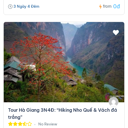
0đ
from
3 Ngày 4 Đêm
Tour Hà Giang 3N4Đ: “Hiking Nho Quế & Vách đá
trắng”
No Review