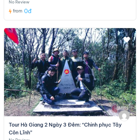
No Review
0đ
from
Tour Hà Giang 2 Ngày 3 Đêm: “Chinh phục Tây
Côn Lĩnh”
No Review