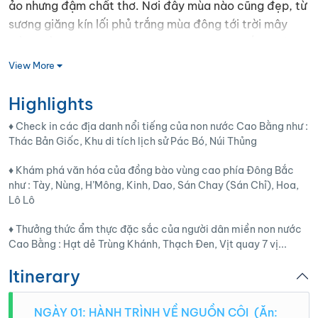
ảo nhưng đậm chất thơ. Nơi đây mùa nào cũng đẹp, từ
sương giăng kín lối phủ trắng mùa đông tới trời mây
bồng bềnh khi hạ chớm sang hay vàng tươi sắc lá lúc
thu về… Chẳng thế mà du lịch miền Non nước Cao Bằng
View More
luôn đứng đầu danh sách điểm đến không thể bỏ qua
của các “tín đồ xê dịch”. Và điều đặc biệt làm nên
Highlights
những vẻ đẹp ấy chính là ngàn hoa khoe sắc. Mỗi sắc
♦️ Check in các địa danh nổi tiếng của non nước Cao Bằng như :
màu, mỗi hương thơm e ấp, dịu dàng níu giữ bước chân
Thác Bản Giốc, Khu di tích lịch sử Pác Bó, Núi Thủng
người lữ khách phương xa.
♦️ Khám phá văn hóa của đồng bào vùng cao phía Đông Bắc
như : Tày, Nùng, H’Mông, Kinh, Dao, Sán Chay (Sán Chỉ), Hoa,
Lô Lô
♦️ Thưởng thức ẩm thực đặc sắc của người dân miền non nước
Cao Bằng : Hạt dẻ Trùng Khánh, Thạch Đen, Vịt quay 7 vị...
Itinerary
NGÀY 01: HÀNH TRÌNH VỀ NGUỒN CỘI (Ăn: