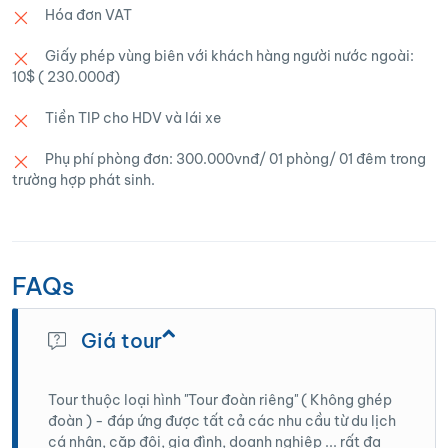
khám phá dạo chơi khám phá vẻ quyến rũ của
Hóa đơn VAT
sâu… đoàn thăm nhà Pao, chụp ảnh Hoa theo
18h00: Đoàn có mặt tại Hà Nội, kết thúc
Sapa trong đêm, thưởng thức ẩm thực chợ
mùa với không gian được đánh giá là đẹp nhất
lịch trình 5N4Đ. Hẹn gặp lại quý khách !
Giấy phép vùng biên với khách hàng người nước ngoài:
đêm Sapa, Tự do mua sắm đồ lưu niệm.
Cao Nguyên Đá.
10$ ( 230.000đ)
Tối : Đoàn dùng bữa tối và nghỉ đêm tại T.p
Tiền TIP cho HDV và lái xe
Hà Giang, tự do khám phá Hà Giang về đêm.
Phụ phí phòng đơn: 300.000vnđ/ 01 phòng/ 01 đêm trong
trường hợp phát sinh.
FAQs
Giá tour
Tour thuộc loại hình "Tour đoàn riêng" ( Không ghép
đoàn ) - đáp ứng được tất cả các nhu cầu từ du lịch
cá nhân, cặp đôi, gia đình, doanh nghiệp ... rất đa