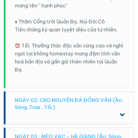
mang tên " hạnh phúc"
♦️ Thăm Cổng trời Quản Bạ, Núi Đôi Cô
Tiên.những kỳ quan tuyệt diệu của tự nhiên.
Tối: Thưởng thức đặc sản vùng cao và nghỉ
ngơi tại không homestay mang đậm tính văn
hoá bản địa và gần gũi thiên nhiên tại Quản
Bạ.
NGÀY 02: CAO NGUYÊN ĐÁ ĐỒNG VĂN (Ăn:
Sáng ,Trưa , Tối )
Sáng: Đoàn dùng bữa sáng, làm thủ tục trả
phòng và khởi hành đi cao nguyên đá Đồng
NGÀY 03 : MÈO VẠC – HÀ GIANG (Ăn: Sáng,