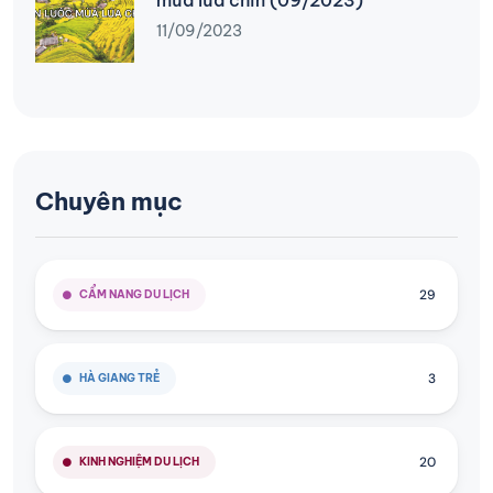
mùa lúa chín (09/2023)
11/09/2023
Chuyên mục
29
CẨM NANG DU LỊCH
3
HÀ GIANG TRẺ
20
KINH NGHIỆM DU LỊCH