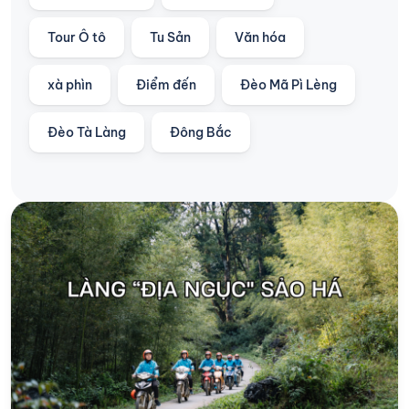
Tour Ô tô
Tu Sản
Văn hóa
xà phìn
Điểm đến
Đèo Mã Pì Lèng
Đèo Tà Làng
Đông Bắc