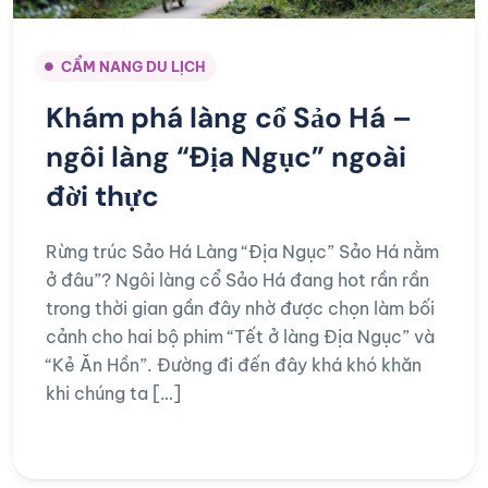
CẨM NANG DU LỊCH
Khám phá làng cổ Sảo Há –
ngôi làng “Địa Ngục” ngoài
đời thực
Rừng trúc Sảo Há Làng “Địa Ngục” Sảo Há nằm
ở đâu”? Ngôi làng cổ Sảo Há đang hot rần rần
trong thời gian gần đây nhờ được chọn làm bối
cảnh cho hai bộ phim “Tết ở làng Địa Ngục” và
“Kẻ Ăn Hồn”. Đường đi đến đây khá khó khăn
khi chúng ta […]