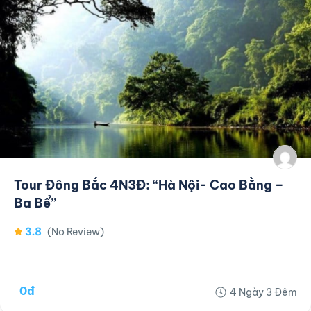
Tour Đông Bắc 4N3Đ: “Hà Nội- Cao Bằng –
Ba Bể”
3.8
(No Review)
0đ
4 Ngày 3 Đêm