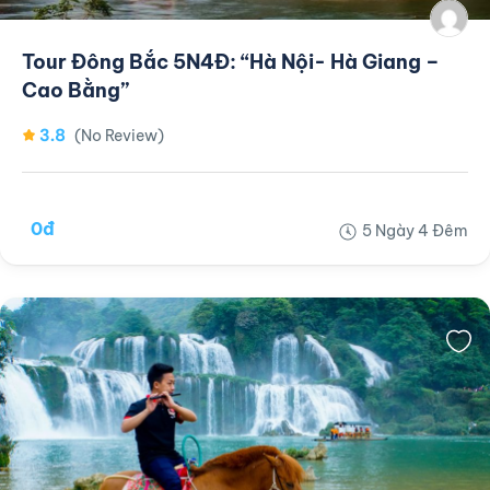
Tour Đông Bắc 5N4Đ: “Hà Nội- Hà Giang –
Cao Bằng”
3.8
(No Review)
0đ
5 Ngày 4 Đêm