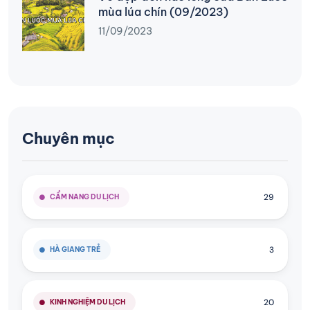
mùa lúa chín (09/2023)
11/09/2023
Chuyên mục
29
CẨM NANG DU LỊCH
3
HÀ GIANG TRẺ
20
KINH NGHIỆM DU LỊCH