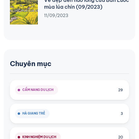
Vẻ đẹp đến nao lòng của Bản Luốc
mùa lúa chín (09/2023)
11/09/2023
Chuyên mục
29
CẨM NANG DU LỊCH
3
HÀ GIANG TRẺ
20
KINH NGHIỆM DU LỊCH