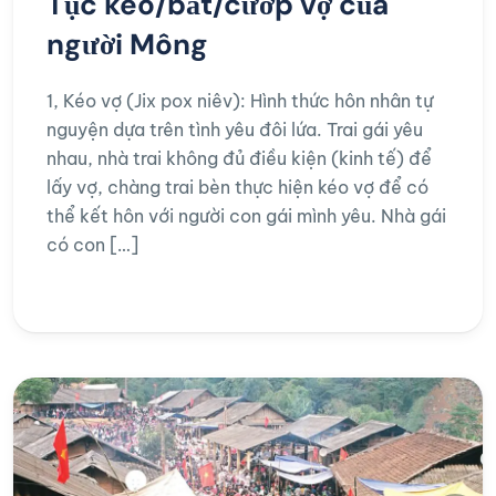
Tục kéo/bắt/cướp vợ của
người Mông
1, Kéo vợ (Jix pox niêv): Hình thức hôn nhân tự
nguyện dựa trên tình yêu đôi lứa. Trai gái yêu
nhau, nhà trai không đủ điều kiện (kinh tế) để
lấy vợ, chàng trai bèn thực hiện kéo vợ để có
thể kết hôn với người con gái mình yêu. Nhà gái
có con […]